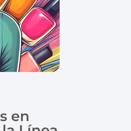
s en
 la Línea