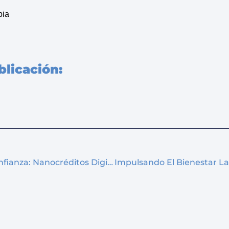
bia
licación:
Reconstruyendo La Confianza: Nanocréditos Digitales Para Personas Reportadas