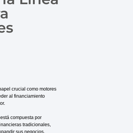
ra
es
papel crucial como motores
eder al financiamiento
or.
 está compuesta por
nancieras tradicionales,
xpandir sus negocios.