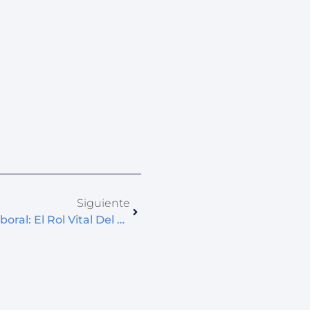
Siguiente
Impulsando El Bienestar Laboral: El Rol Vital Del Nanocrédito Para Empleados De Mipymes