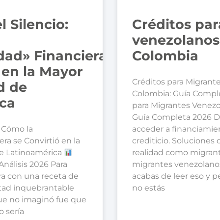
l Silencio:
Créditos pa
venezolanos
lidad» Financiera
Colombia
 en la Mayor
Créditos para Migrant
d de
Colombia: Guía Compl
ca
para Migrantes Venezo
Guía Completa 2026 
: Cómo la
acceder a financiamient
era se Convirtió en la
crediticio. Soluciones
e Latinoamérica
realidad como migrant
 Análisis 2026 Para
migrantes venezolano
era con una receta de
acabas de leer eso y p
ntad inquebrantable
no estás
que no imaginó fue que
 sería