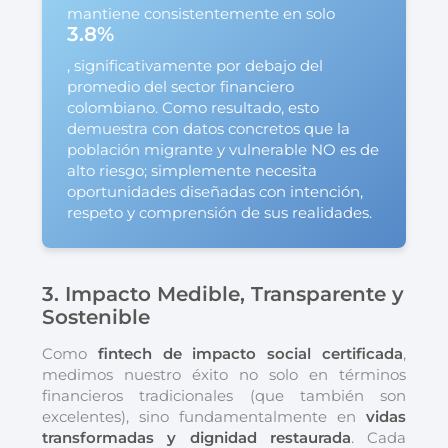
mantiene consistentemente en solo
3.8%
, significativamente por debajo del
promedio del sector financiero
colombiano. Como resultado, esto
demuestra con datos concretos que la
población migrante y vulnerable NO es de
alto riesgo; simplemente necesita
oportunidades diseñadas con intención,
respeto y comprensión de sus realidades.
3. Impacto Medible, Transparente y
Sostenible
Como
fintech de impacto social certificada
,
medimos nuestro éxito no solo en términos
financieros tradicionales (que también son
excelentes), sino fundamentalmente en
vidas
transformadas y dignidad restaurada
. Cada